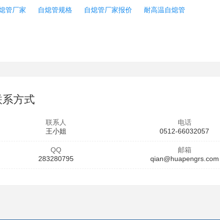
熄管厂家
自熄管规格
自熄管厂家报价
耐高温自熄管
联系方式
联系人
电话
王小姐
0512-66032057
QQ
邮箱
283280795
qian@huapengrs.com